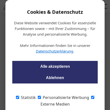
AUTOMOTIVE SERVICES
Podcast
AUTOMOTIVE AKADEMIE
AUTOMOTIVE AKADEMIE
Mediadaten
Cookies & Datenschutz
Diese Website verwendet Cookies für essenzielle
Startseite
/
Allgemein
Funktionen sowie – mit Ihrer Zustimmung – für
Suzuki Jimny: Ein Pferd für Frei
Analyse und personalisierte Werbung.
zeitindianer
Mehr Informationen finden Sie in unserer
Datenschutzerklärung
.
Peter Seipel
26.06.2019, 13:57 Uhr
Alle akzeptieren
Mit schlichtem, kantigem Design und überzeugenden
Ablehnen
Offroad-Qualitäten erfüllt der neue Jimny die Ansprüche von
Freizeit-Abenteurern, lässt sich aber auch bestens als
Stadtvehikel nutzen.
Statistik
Personalisierte Werbung
Externe Medien