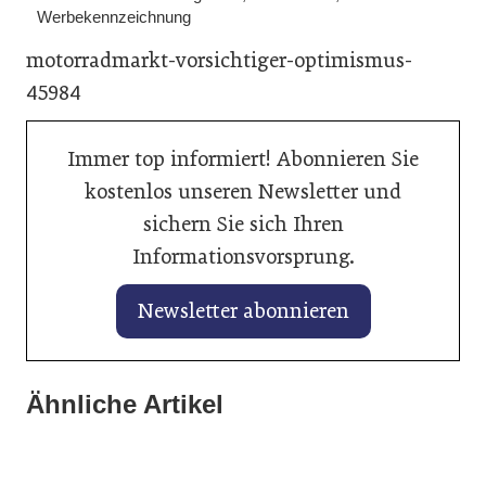
Werbekennzeichnung
motorradmarkt-vorsichtiger-optimismus-
45984
Immer top informiert! Abonnieren Sie
kostenlos unseren Newsletter und
sichern Sie sich Ihren
Informationsvorsprung.
Newsletter abonnieren
28. Januar 2026
KI hilft beim perfekten Fahrzeuginserat
28. Januar 2026
Ähnliche Artikel
28. Januar 2026
Balancing von Traktionsbatterien
auf mobile.de
Liqui Moly unterstützt Rugby-
verlängert Lebenszeit
Weltmeisterschaften 2027 und 2029