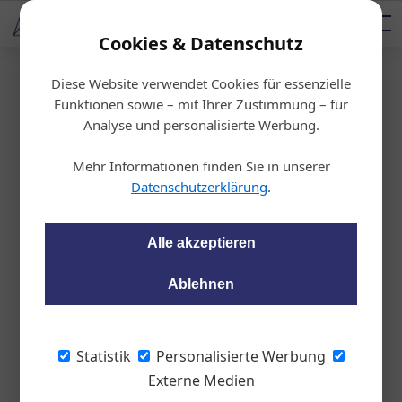
AUTOMOTIVE SERVICES
Podcast
AUTOMOTIVE AKADEMIE
AUTOMOTIVE AKADEMIE
Mediadaten
Cookies & Datenschutz
Diese Website verwendet Cookies für essenzielle
Startseite
/
Allgemein
Funktionen sowie – mit Ihrer Zustimmung – für
Motorradmarkt: vorsi
Analyse und personalisierte Werbung.
chtiger Optimismus
Mehr Informationen finden Sie in unserer
Datenschutzerklärung
.
Franz Farkas
08.05.2014, 15:27 Uhr
Alle akzeptieren
Der Motorradmarkt steht derzeit recht gut
Ablehnen
da, der Trend geht zum bequemen Zweirad
für den Alltagsverkehr. Nur bei den Mopeds
sieht es momentan nicht so gut aus. von
Statistik
Personalisierte Werbung
franz Farkas
Externe Medien