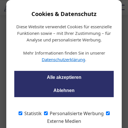
AUTOMOTIVE SERVICES
Podcast
AUTOMOTIVE AKADEMIE
AUTOMOTIVE AKADEMIE
Mediadaten
Cookies & Datenschutz
Diese Website verwendet Cookies für essenzielle
Startseite
/
Allgemein
Funktionen sowie – mit Ihrer Zustimmung – für
In Europas Autohand
Analyse und personalisierte Werbung.
el rumort es
Mehr Informationen finden Sie in unserer
Datenschutzerklärung
.
Hans-Jörg Bruckberger
21.04.2021, 14:40 Uhr
Alle akzeptieren
Das erlebt man auch nicht alle Tage: Dass
Ablehnen
es in einer Branche europaweit rumort und
der Auslöser dafür liegt in Österreich.
Genau das passiert aktuell gerade im
Statistik
Personalisierte Werbung
Autohandel.
Externe Medien