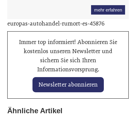
mehr erfahren
europas-autohandel-rumort-es-45876
Immer top informiert! Abonnieren Sie
kostenlos unseren Newsletter und
sichern Sie sich Ihren
Informationsvorsprung.
Newsletter abonnieren
28. Januar 2026
KI hilft beim perfekten Fahrzeuginserat
28. Januar 2026
Ähnliche Artikel
28. Januar 2026
Balancing von Traktionsbatterien
auf mobile.de
Liqui Moly unterstützt Rugby-
verlängert Lebenszeit
Weltmeisterschaften 2027 und 2029