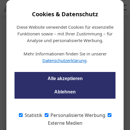
AUTOMOTIVE SERVICES
Podcast
AUTOMOTIVE AKADEMIE
AUTOMOTIVE AKADEMIE
Mediadaten
Cookies & Datenschutz
Diese Website verwendet Cookies für essenzielle
Startseite
/
Diagnosekrimi
Funktionen sowie – mit Ihrer Zustimmung – für
Diagnosekrimi
Analyse und personalisierte Werbung.
Elektroauto im Koma
Mehr Informationen finden Sie in unserer
Datenschutzerklärung
.
Peter Seipel
08.06.2022, 10:56 Uhr
Alle akzeptieren
Ein zehn Jahre alter Renault Fluence mit Elektroantrieb
schaltet sich plötzlich ab und lässt sich nicht mehr
Ablehnen
hochfahren. Erst nach einer wahren Odyssee gelingt es, den
Stromer wieder flott zu machen.
Statistik
Personalisierte Werbung
Externe Medien