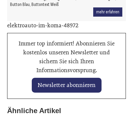
Button Blau, Buttontext Weiß
mehr erfahren
elektroauto-im-koma-48972
Immer top informiert! Abonnieren Sie
kostenlos unseren Newsletter und
sichern Sie sich Ihren
Informationsvorsprung.
Newsletter abonnieren
Ähnliche Artikel
08. Januar 2025
12. November 2024
MINI One: Der interne Fehler
17. Oktober 2024
NEU: Der Diagnosekrimi Podcast
Mercedes Citan: Countdown bis zum Stillstand